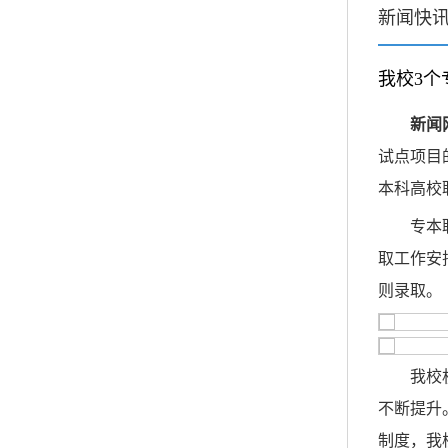
新闻快
我校3个
新闻
试点项目
本科高校
专本
取工作安
则录取。
我校
不断提升
制度，我