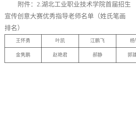
附件：
2.
湖北工业职业技术学院首届招生
宣传创意大赛优秀指导老师名单（姓氏笔画
排名）
王怀勇
叶凯
江鹏飞
杨
金隽鹏
赵艳君
郝静
郭