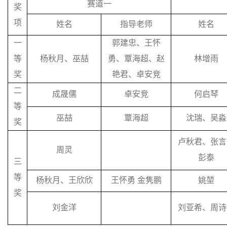
赛道一
奖
项
姓名
指导老师
姓名
一
郭建忠、王怀
等
杨秋月、巫喆
勇、覃海超、赵
林增雨
奖
艳君、卓安竞
二
成晟儒
卓安竞
何启琴
等
巫喆
覃海超
沈瑞、吴淼
奖
卢秋君、张言
周灵
彭泰
三
等
杨秋月、王欣欣
王怀勇
金隽鹏
姚堃
奖
刘金洋
刘亚希、周诗