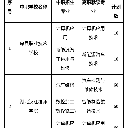
序
中职招生
高职就读专
中职学校名称
计划
号
专业
业
数
计算机应
计算机应用
10
用
技术
房县职业技术
1
新能源汽
学校
新能源汽车
车运用与
10
技术
维修
汽车检测与
汽车维修
60
维修技术
湖北汉江技师
数控加工
智能制造装
2
60
学院
(数控铣工)
备技术
计算机应
计算机应用
60